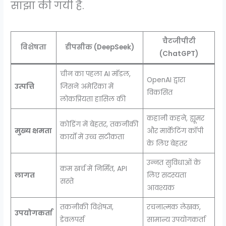
साझा की गयी है.
चैटजीपीटी
विशेषता
डीपसीक (DeepSeek)
(ChatGPT)
चीन का पहला AI मॉडल,
OpenAI द्वारा
उत्पत्ति
जिसने अमेरिका में
विकसित
लोकप्रियता हासिल की
कहानी कहने, ह्यूमर
कोडिंग में बेहतर, तकनीकी
मुख्य क्षमता
और मार्केटिंग कॉपी
कार्यों में उच्च सटीकता
के लिए बेहतर
उन्नत सुविधाओं के
कम खर्च में निर्मित, API
लागत
लिए सदस्यता
सस्ते
आवश्यक
तकनीकी विशेषज्ञ,
रचनात्मक लेखक,
उपयोगकर्ता
डेवलपर्स
सामान्य उपयोगकर्ता